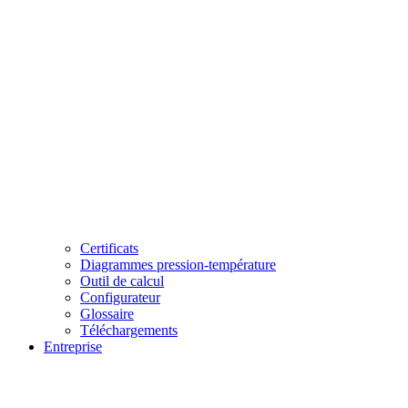
Certificats
Diagrammes pression-température
Outil de calcul
Configurateur
Glossaire
Téléchargements
Entreprise